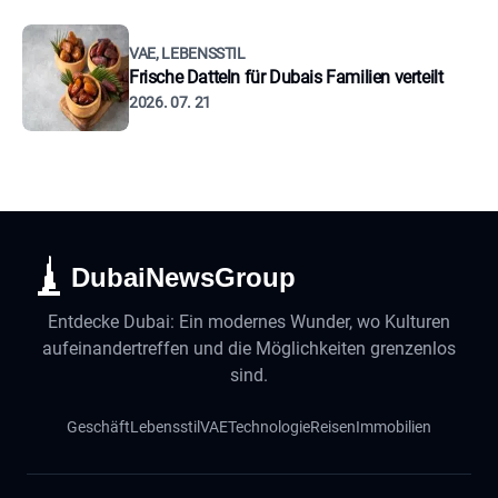
VAE, LEBENSSTIL
Frische Datteln für Dubais Familien verteilt
2026. 07. 21
DubaiNewsGroup
Entdecke Dubai: Ein modernes Wunder, wo Kulturen
aufeinandertreffen und die Möglichkeiten grenzenlos
sind.
Geschäft
Lebensstil
VAE
Technologie
Reisen
Immobilien