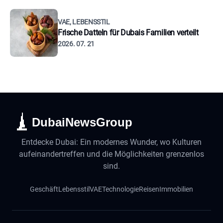
VAE, LEBENSSTIL
Frische Datteln für Dubais Familien verteilt
2026. 07. 21
DubaiNewsGroup
Entdecke Dubai: Ein modernes Wunder, wo Kulturen
aufeinandertreffen und die Möglichkeiten grenzenlos
sind.
Geschäft
Lebensstil
VAE
Technologie
Reisen
Immobilien