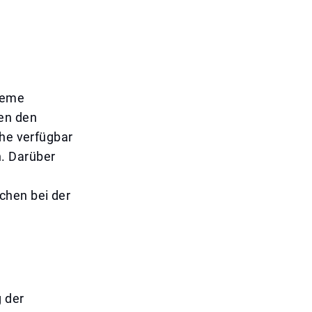
queme
hen den
che verfügbar
en. Darüber
chen bei der
g der