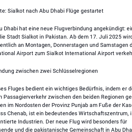
e: Sialkot nach Abu Dhabi Flüge gestartet
bu Dhabi hat eine neue Flugverbindung angekündigt: e
 die Stadt Sialkot in Pakistan. Ab dem 17. Juli 2025 wir
entlich an Montagen, Donnerstagen und Samstagen d
tional Airport zum Sialkot International Airport verke
indung zwischen zwei Schlüsselregionen
ses Fluges bedient ein wichtiges Bedürfnis, indem er 
Passagierverkehr zwischen den beiden Regionen ger
egen im Nordosten der Provinz Punjab am Fuße der Ka
ss Chenab, ist ein bedeutendes Wirtschaftszentrum,
entierte Industrien. Der neue Flug wird besonders für
sende und die pakistanische Gemeinschaft in Abu Dhab