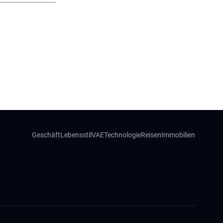
Geschäft
Lebensstil
VAE
Technologie
Reisen
Immobilien