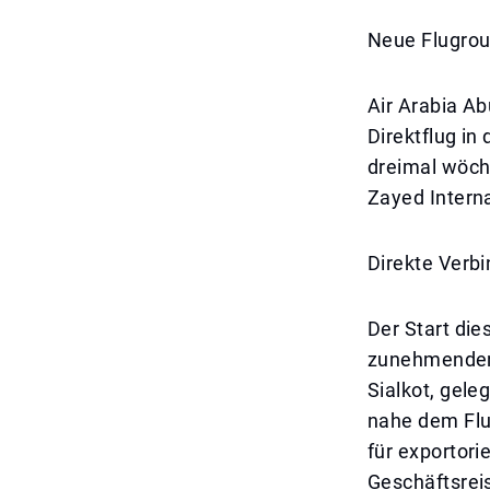
Neue Flugrout
Air Arabia A
Direktflug in
dreimal wöch
Zayed Interna
Direkte Verb
Der Start die
zunehmenden 
Sialkot, gel
nahe dem Flu
für exportori
Geschäftsrei