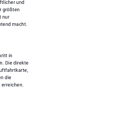
tlicher und
er größten
t nur
eutend macht.
itt in
. Die direkte
ftfahrtkarte,
n die
u erreichen.