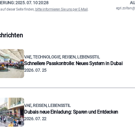
IERUNG:
2025. 07. 10 20:28
AU
egri.zolta
auf dieser Seite finden,
bitte informieren Sie uns per E-Mail
.
hrichten
VAE, TECHNOLOGIE, REISEN, LEBENSSTIL
Schnellere Passkontrolle: Neues System in Dubai
2026. 07. 25
VAE, REISEN, LEBENSSTIL
Dubais neue Einladung: Sparen und Entdecken
2026. 07. 22