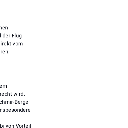
inen
d der Flug
irekt vom
hren.
dem
echt wird.
schmir-Berge
 insbesondere
i von Vorteil