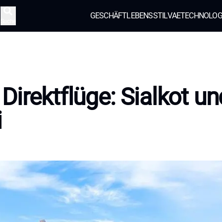
GESCHÄFT
LEBENSSTIL
VAE
TECHNOLOG
Suche
Direktflüge: Sialkot u
i