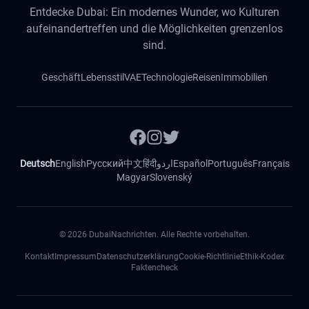
Entdecke Dubai: Ein modernes Wunder, wo Kulturen
aufeinandertreffen und die Möglichkeiten grenzenlos
sind.
Geschäft
Lebensstil
VAE
Technologie
Reisen
Immobilien
Deutsch
English
Русский
中文
हिंदी
اردو
Español
Português
Français
Magyar
Slovenský
©
2026
DubaiNachrichten. Alle Rechte vorbehalten.
Kontakt
Impressum
Datenschutzerklärung
Cookie-Richtlinie
Ethik-Kodex
Faktencheck