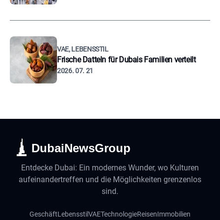
VAE, LEBENSSTIL
Frische Datteln für Dubais Familien verteilt
2026. 07. 21
DubaiNewsGroup
Entdecke Dubai: Ein modernes Wunder, wo Kulturen
aufeinandertreffen und die Möglichkeiten grenzenlos
sind.
Geschäft
Lebensstil
VAE
Technologie
Reisen
Immobilien