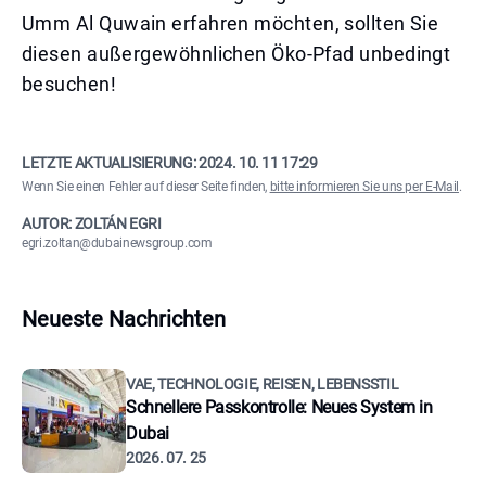
Umm Al Quwain erfahren möchten, sollten Sie
diesen außergewöhnlichen Öko-Pfad unbedingt
besuchen!
LETZTE AKTUALISIERUNG:
2024. 10. 11 17:29
Wenn Sie einen Fehler auf dieser Seite finden,
bitte informieren Sie uns per E-Mail
.
AUTOR: ZOLTÁN EGRI
egri.zoltan@dubainewsgroup.com
Neueste Nachrichten
VAE, TECHNOLOGIE, REISEN, LEBENSSTIL
Schnellere Passkontrolle: Neues System in
Dubai
2026. 07. 25