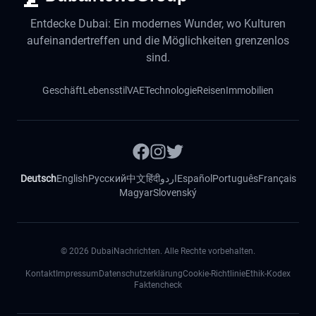
Entdecke Dubai: Ein modernes Wunder, wo Kulturen
aufeinandertreffen und die Möglichkeiten grenzenlos
sind.
Geschäft
Lebensstil
VAE
Technologie
Reisen
Immobilien
Deutsch
English
Русский
中文
हिंदी
اردو
Español
Português
Français
Magyar
Slovenský
©
2026
DubaiNachrichten. Alle Rechte vorbehalten.
Kontakt
Impressum
Datenschutzerklärung
Cookie-Richtlinie
Ethik-Kodex
Faktencheck