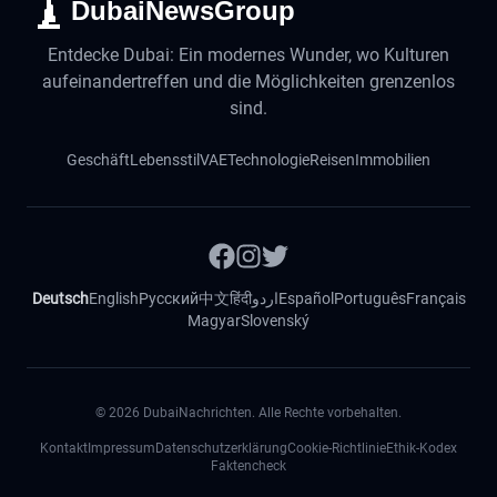
DubaiNewsGroup
Entdecke Dubai: Ein modernes Wunder, wo Kulturen
aufeinandertreffen und die Möglichkeiten grenzenlos
sind.
Geschäft
Lebensstil
VAE
Technologie
Reisen
Immobilien
Deutsch
English
Русский
中文
हिंदी
اردو
Español
Português
Français
Magyar
Slovenský
©
2026
DubaiNachrichten. Alle Rechte vorbehalten.
Kontakt
Impressum
Datenschutzerklärung
Cookie-Richtlinie
Ethik-Kodex
Faktencheck