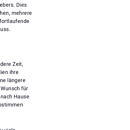
ebers. Dies
ehen, mehrere
fortlaufende
uss.
dere Zeit,
ien ihre
ine längere
r Wunsch für
m nach Hause
 abstimmen