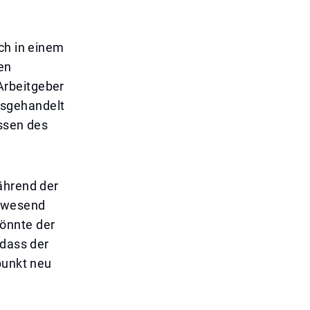
ch in einem
en
Arbeitgeber
usgehandelt
essen des
ährend der
abwesend
önnte der
 dass der
punkt neu