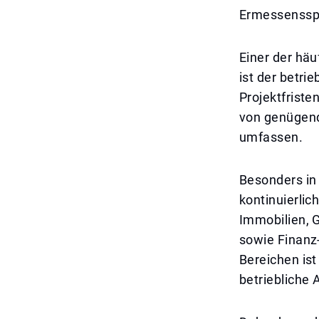
Ermessensspi
Einer der hä
ist der betri
Projektfrist
von genügend
umfassen.
Besonders in 
kontinuierli
Immobilien, 
sowie Finanz
Bereichen ist
betriebliche 