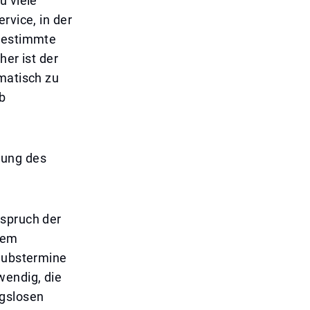
u viele
rvice, in der
 bestimmte
her ist der
omatisch zu
b
idung des
nspruch der
dem
laubstermine
wendig, die
ngslosen