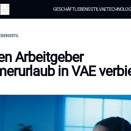
GESCHÄFT
LEBENSSTIL
VAE
TECHNOLOG
Suche
LEBENSSTIL
n Arbeitgeber
rurlaub in VAE verbi