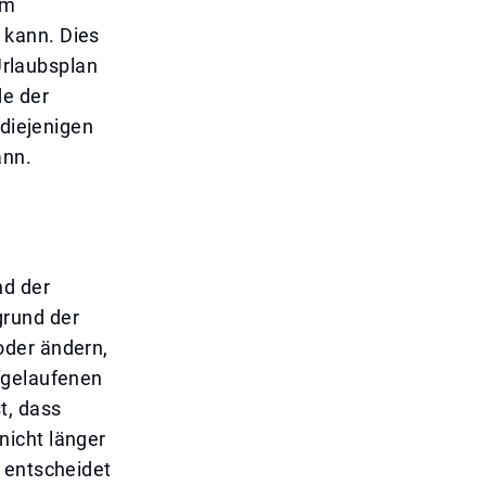
em
 kann. Dies
 Urlaubsplan
de der
 diejenigen
ann.
nd der
grund der
oder ändern,
fgelaufenen
t, dass
nicht länger
 entscheidet