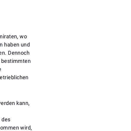
miraten, wo
en haben und
hen. Dennoch
er bestimmten
e
trieblichen
werden kann,
h des
enommen wird,