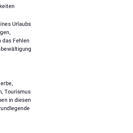
keiten
eines Urlaubs
ngen,
h das Fehlen
nbewältigung
werbe,
n, Tourismus
ben in diesen
grundlegende