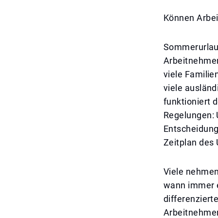
Können Arbei
Sommerurlaub 
Arbeitnehmer.
viele Famili
viele auslän
funktioniert
Regelungen: U
Entscheidung
Zeitplan des
Viele nehmen
wann immer e
differenziert
Arbeitnehmer