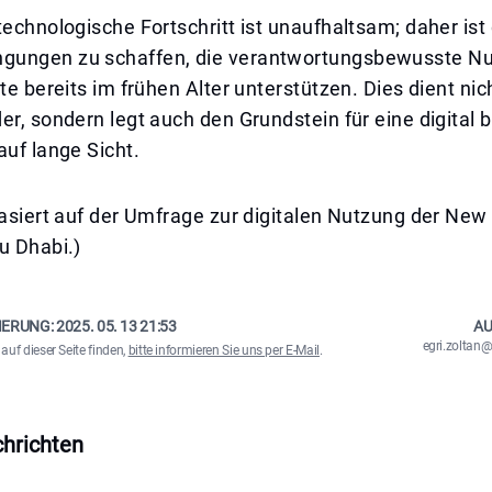
technologische Fortschritt ist unaufhaltsam; daher ist 
gungen zu schaffen, die verantwortungsbewusste N
äte bereits im frühen Alter unterstützen. Dies dient ni
er, sondern legt auch den Grundstein für eine digital
auf lange Sicht.
basiert auf der Umfrage zur digitalen Nutzung der New
u Dhabi.)
IERUNG:
2025. 05. 13 21:53
AU
egri.zolta
auf dieser Seite finden,
bitte informieren Sie uns per E-Mail
.
hrichten