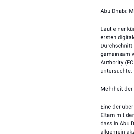
Abu Dhabi: M
Laut einer k
ersten digita
Durchschnitt
gemeinsam vo
Authority (E
untersuchte, 
Mehrheit der 
Eine der übe
Eltern mit de
dass in Abu D
allgemein ak