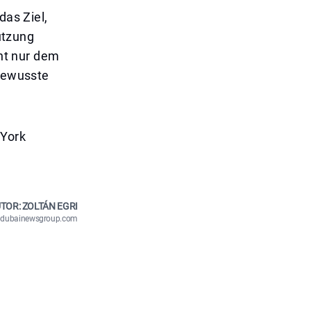
das Ziel,
utzung
cht nur dem
 bewusste
 York
TOR: ZOLTÁN EGRI
n@dubainewsgroup.com