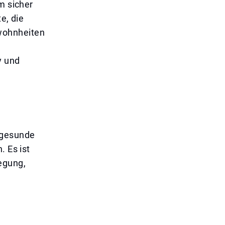
m sicher
e, die
wohnheiten
y und
 gesunde
. Es ist
egung,