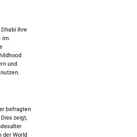
 Dhabi ihre
– im
ie
hildhood
ern und
 nutzen.
er befragten
Dies zeigt,
ndesalter
n der World