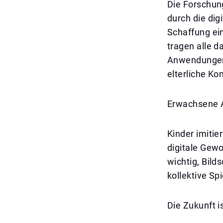
Die Forschung
durch die dig
Schaffung ei
tragen alle d
Anwendungen 
elterliche Ko
Erwachsene A
Kinder imiti
digitale Gewo
wichtig, Bild
kollektive Sp
Die Zukunft i