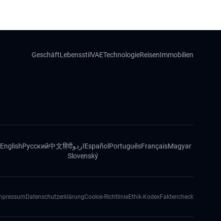
Geschäft
Lebensstil
VAE
Technologie
Reisen
Immobilien
English
Русский
中文
हिंदी
اردو
Español
Português
Français
Magyar
Slovenský
mpressum
Datenschutzerklärung
Cookie-Richtlinie
Ethik-Kodex
Faktencheck