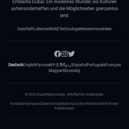
Entdecke Dubai: Ein modernes Wunder, wo Kulturen
aufeinandertreffen und die Möglichkeiten grenzenlos
sind.
Geschäft
Lebensstil
VAE
Technologie
Reisen
Immobilien
Deutsch
English
Русский
中文
हिंदी
اردو
Español
Português
Français
Magyar
Slovenský
©
2026
DubaiNachrichten. Alle Rechte vorbehalten.
Kontakt
Impressum
Datenschutzerklärung
Cookie-Richtlinie
Ethik-Kodex
Faktencheck