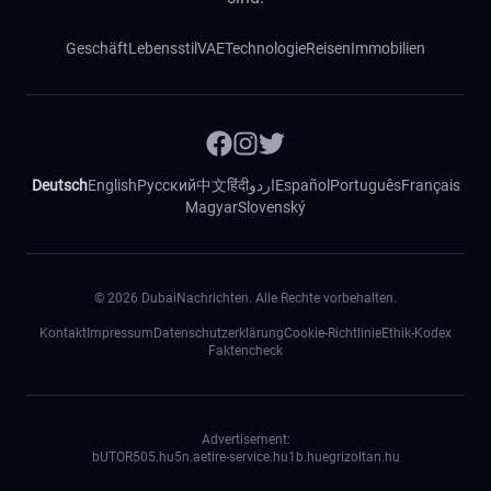
Geschäft
Lebensstil
VAE
Technologie
Reisen
Immobilien
Deutsch
English
Русский
中文
हिंदी
اردو
Español
Português
Français
Magyar
Slovenský
©
2026
DubaiNachrichten. Alle Rechte vorbehalten.
Kontakt
Impressum
Datenschutzerklärung
Cookie-Richtlinie
Ethik-Kodex
Faktencheck
Advertisement:
bUTOR5
05.hu
5n.ae
tire-service.hu
1b.hu
egrizoltan.hu