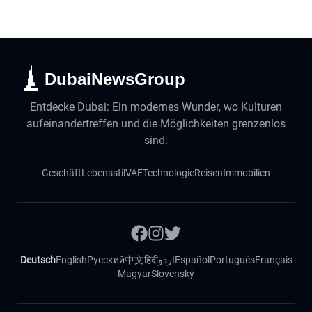
DubaiNewsGroup
Entdecke Dubai: Ein modernes Wunder, wo Kulturen
aufeinandertreffen und die Möglichkeiten grenzenlos
sind.
Geschäft
Lebensstil
VAE
Technologie
Reisen
Immobilien
Deutsch
English
Русский
中文
हिंदी
اردو
Español
Português
Français
Magyar
Slovenský