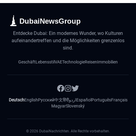
DubaiNewsGroup
Entdecke Dubai: Ein modernes Wunder, wo Kulturen
aufeinandertreffen und die Möglichkeiten grenzenlos
sind.
Geschäft
Lebensstil
VAE
Technologie
Reisen
Immobilien
Deutsch
English
Русский
中文
हिंदी
اردو
Español
Português
Français
Magyar
Slovenský
©
2026
DubaiNachrichten. Alle Rechte vorbehalten.