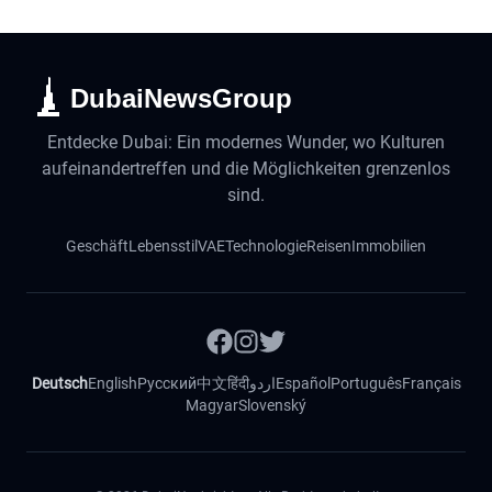
DubaiNewsGroup
Entdecke Dubai: Ein modernes Wunder, wo Kulturen
aufeinandertreffen und die Möglichkeiten grenzenlos
sind.
Geschäft
Lebensstil
VAE
Technologie
Reisen
Immobilien
Deutsch
English
Русский
中文
हिंदी
اردو
Español
Português
Français
Magyar
Slovenský