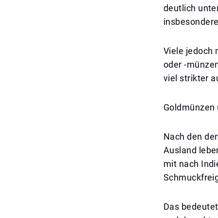
deutlich unte
insbesondere 
Viele jedoch
oder -münzen 
viel strikter a
Goldmünzen un
Nach den der
Ausland lebe
mit nach Indi
Schmuckfrei
Das bedeutet,