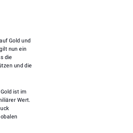
 auf Gold und
ilt nun ein
s die
ützen und die
Gold ist im
iliärer Wert.
muck
lobalen