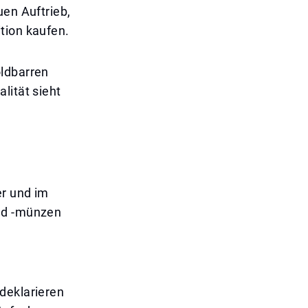
uen Auftrieb,
tion kaufen.
oldbarren
lität sieht
er und im
und -münzen
e
deklarieren