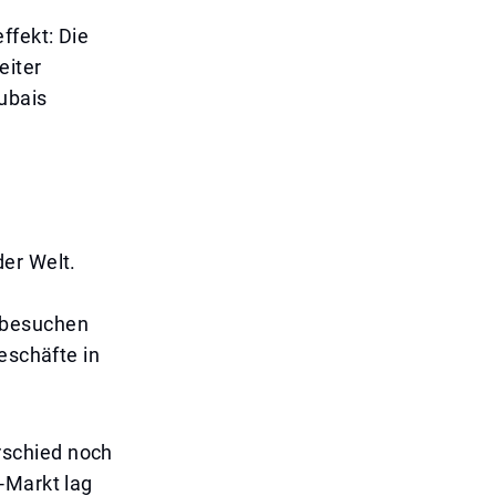
ffekt: Die
eiter
ubais
er Welt.
 besuchen
eschäfte in
rschied noch
-Markt lag