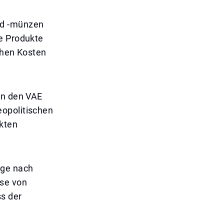
nd -münzen
se Produkte
chen Kosten
in den VAE
eopolitischen
rkten
age nach
ise von
ss der