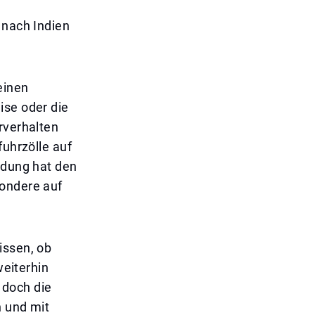
 nach Indien
einen
ise oder die
rverhalten
fuhrzölle auf
idung hat den
sondere auf
issen, ob
weiterhin
 doch die
n und mit