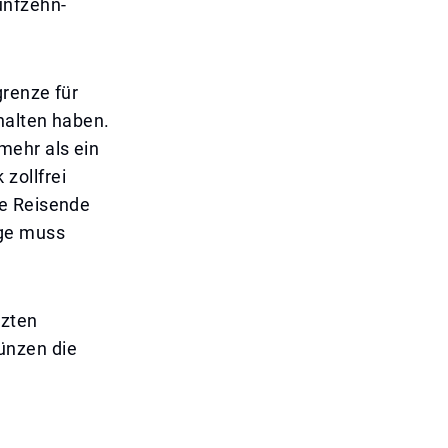
ünfzehn-
grenze für
halten haben.
mehr als ein
zollfrei
he Reisende
ge muss
nzten
ünzen die