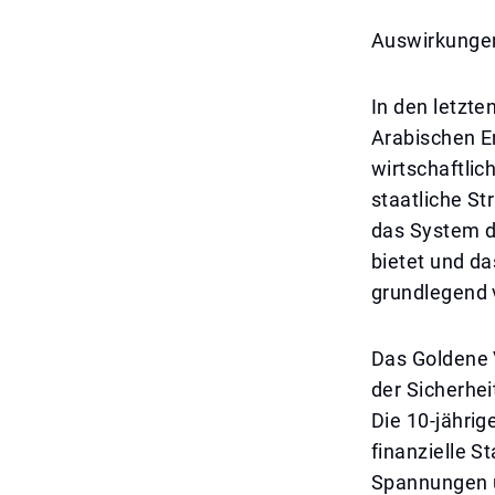
Auswirkungen
In den letzte
Arabischen E
wirtschaftlic
staatliche St
das System d
bietet und da
grundlegend 
Das Goldene V
der Sicherheit
Die 10-jährig
finanzielle S
Spannungen u