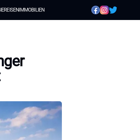
IE
REISEN
IMMOBILIEN
nger
t