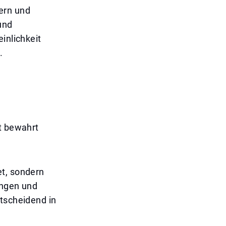
ern und
 und
inlichkeit
.
ät bewahrt
et, sondern
ungen und
ntscheidend in