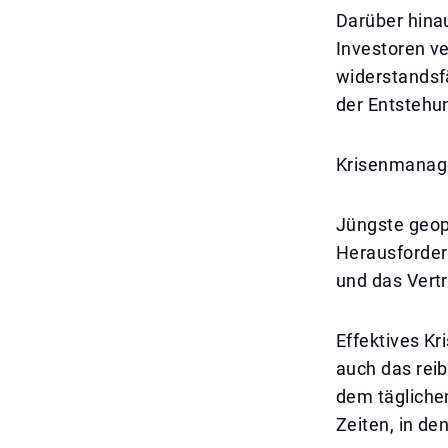
Darüber hina
Investoren ve
widerstandsfä
der Entstehu
Krisenmanag
Jüngste geopo
Herausforderu
und das Vertr
Effektives K
auch das reib
dem täglichen
Zeiten, in de