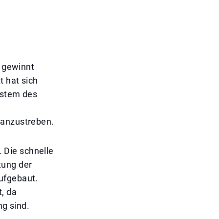
n gewinnt
t hat sich
System des
 anzustreben.
. Die schnelle
tung der
ufgebaut.
, da
ng sind.