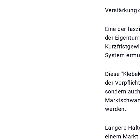
Verstärkung 
Eine der fas
der Eigentums
Kurzfristgew
System ermuti
Diese "Klebek
der Verpflich
sondern auch
Marktschwank
werden.
Längere Halte
einem Markt i