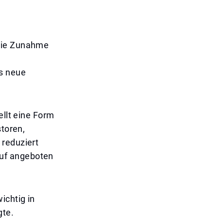
 die Zunahme
as neue
ellt eine Form
storen,
 reduziert
uf angeboten
ichtig in
gte.