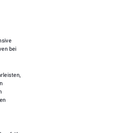
nsive
ven bei
leisten,
en
n
ten