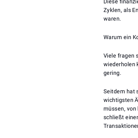
Diese finanzi
Zyklen, als E
waren.
Warum ein Ko
Viele fragen
wiederholen k
gering.
Seitdem hat s
wichtigsten 
müssen, von 
schließt eine
Transaktione