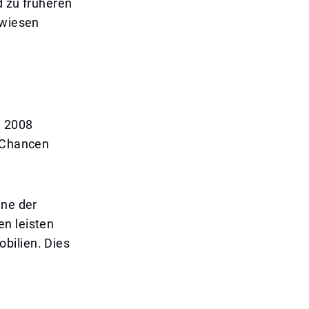
d zu früheren
ewiesen
n 2008
e Chancen
ine der
en leisten
bilien. Dies
r