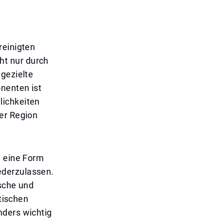
reinigten
ht nur durch
 gezielte
onenten ist
lichkeiten
er Region
n eine Form
iederzulassen.
ische und
itischen
nders wichtig