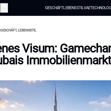
GESCHÄFT
LEBENSSTIL
VAE
TECHNOLOG
Suche
, GESCHÄFT, LEBENSSTIL
enes Visum: Gamecha
ubais Immobilienmark