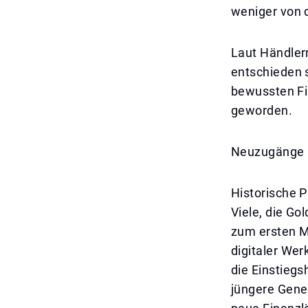
weniger von 
Laut Händler
entschieden s
bewussten Fi
geworden.
Neuzugänge 
Historische P
Viele, die Go
zum ersten Ma
digitaler Wer
die Einstiegs
jüngere Gener