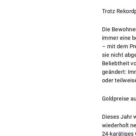
Trotz Rekord
Die Bewohner
immer eine b
– mit dem Pre
sie nicht ab
Beliebtheit v
geändert: Im
oder teilweis
Goldpreise au
Dieses Jahr 
wiederholt n
24-karätiges