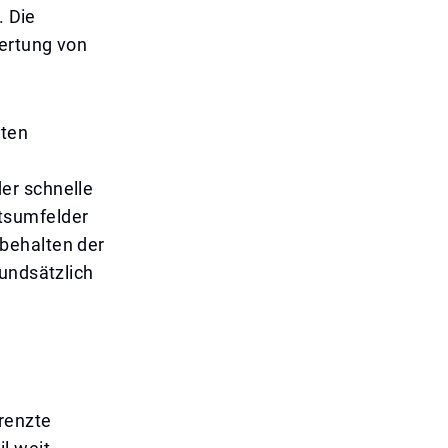
. Die
ertung von
sten
m
er schnelle
tsumfelder
behalten der
rundsätzlich
grenzte