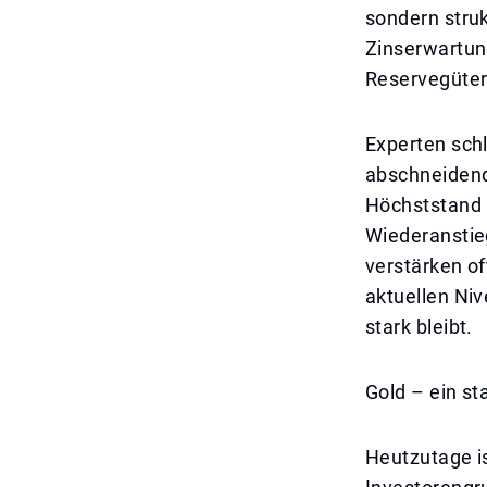
sondern struk
Zinserwartun
Reservegüter
Experten sch
abschneidend
Höchststand 
Wiederanstie
verstärken o
aktuellen Niv
stark bleibt.
Gold – ein st
Heutzutage is