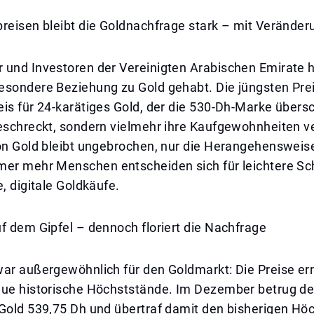
preisen bleibt die Goldnachfrage stark – mit Verände
 und Investoren der Vereinigten Arabischen Emirate
esondere Beziehung zu Gold gehabt. Die jüngsten Pr
is für 24-karätiges Gold, der die 530-Dh-Marke übersc
geschreckt, sondern vielmehr ihre Kaufgewohnheiten v
on Gold bleibt ungebrochen, nur die Herangehensweise
mer mehr Menschen entscheiden sich für leichtere S
e, digitale Goldkäufe.
f dem Gipfel – dennoch floriert die Nachfrage
war außergewöhnlich für den Goldmarkt: Die Preise er
eue historische Höchststände. Im Dezember betrug der
 Gold 539,75 Dh und übertraf damit den bisherigen Hö