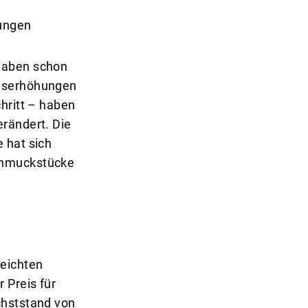
rungen
 haben schon
eiserhöhungen
hritt – haben
erändert. Die
 hat sich
chmuckstücke
reichten
 Preis für
chststand von