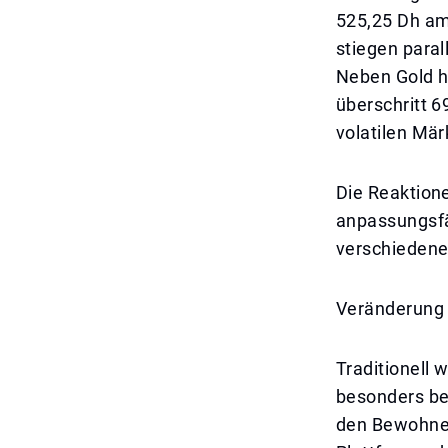
525,25 Dh am 
stiegen paral
Neben Gold ha
überschritt 
volatilen Mär
Die Reaktione
anpassungsfäh
verschiedene
Veränderung
Traditionell 
besonders be
den Bewohner