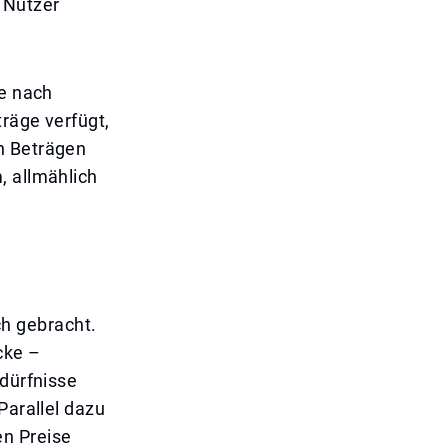
 Nutzer
ie nach
träge verfügt,
n Beträgen
, allmählich
h gebracht.
cke –
edürfnisse
Parallel dazu
en Preise