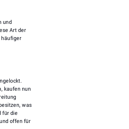
n und
ese Art der
 häufiger
ngelockt.
n, kaufen nun
reitung
 besitzen, was
 für die
und offen für