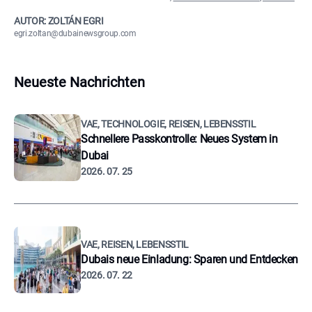
AUTOR: ZOLTÁN EGRI
egri.zoltan@dubainewsgroup.com
Neueste Nachrichten
VAE, TECHNOLOGIE, REISEN, LEBENSSTIL
Schnellere Passkontrolle: Neues System in
Dubai
2026. 07. 25
VAE, REISEN, LEBENSSTIL
Dubais neue Einladung: Sparen und Entdecken
2026. 07. 22