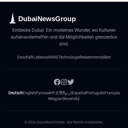
DubaiNewsGroup
Entdecke Dubai: Ein modernes Wunder, wo Kulturen
aufeinandertreffen und die Möglichkeiten grenzenlos
sind.
Geschäft
Lebensstil
VAE
Technologie
Reisen
Immobilien
Deutsch
English
Русский
中文
हिंदी
اردو
Español
Português
Français
Magyar
Slovenský
©
2026
DubaiNachrichten. Alle Rechte vorbehalten.