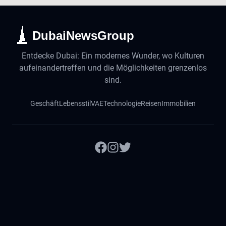
DubaiNewsGroup
Entdecke Dubai: Ein modernes Wunder, wo Kulturen
aufeinandertreffen und die Möglichkeiten grenzenlos
sind.
Geschäft
Lebensstil
VAE
Technologie
Reisen
Immobilien
Deutsch
English
Русский
中文
हिंदी
اردو
Español
Português
Français
Magyar
Slovenský
©
2026
DubaiNachrichten. Alle Rechte vorbehalten.