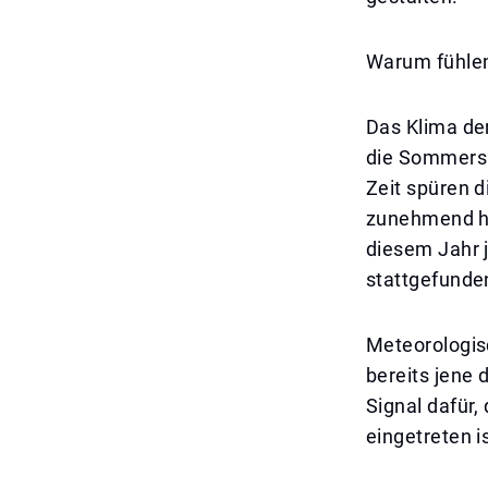
Warum fühlen
Das Klima der
die Sommersai
Zeit spüren 
zunehmend he
diesem Jahr 
stattgefunde
Meteorologis
bereits jene 
Signal dafür
eingetreten 