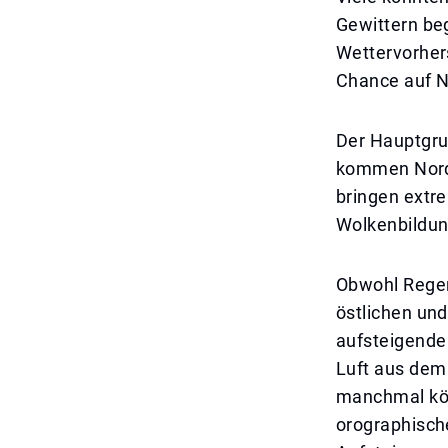
Gewittern beg
Wettervorher
Chance auf N
Der Hauptgrun
kommen Nord
bringen extre
Wolkenbildun
Obwohl Regen
östlichen und
aufsteigende
Luft aus dem
manchmal kön
orographisch