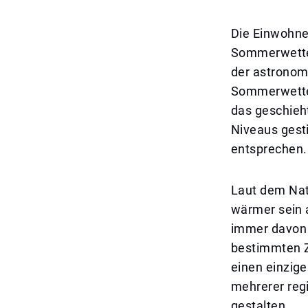
Die Einwohner
Sommerwetter
der astronomi
Sommerwetter
das geschieh
Niveaus gest
entsprechen.
Laut dem Nat
wärmer sein 
immer davon 
bestimmten Z
einen einzige
mehrerer reg
gestalten.