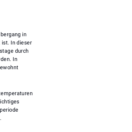
Übergang in
st. In dieser
gstage durch
den. In
 gewohnt
stemperaturen
ichtiges
rperiode
.