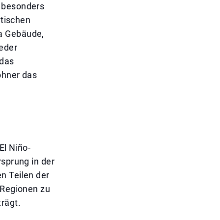
d besonders
dtischen
da Gebäude,
eder
 das
ohner das
El Niño-
rsprung in der
n Teilen der
n Regionen zu
rägt.