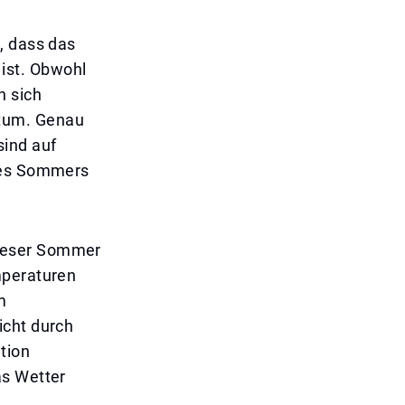
, dass das
ist. Obwohl
n sich
atum. Genau
sind auf
 des Sommers
dieser Sommer
mperaturen
m
icht durch
tion
as Wetter