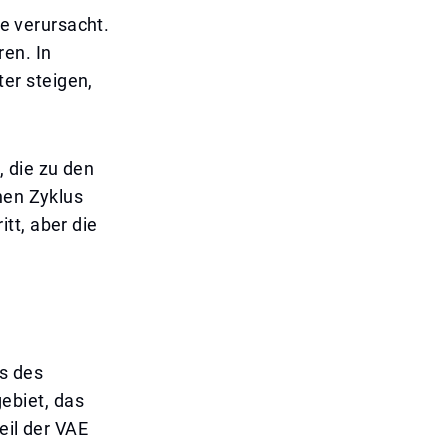
ze verursacht.
en. In
er steigen,
 die zu den
hen Zyklus
tt, aber die
ss des
ebiet, das
eil der VAE