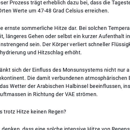
ser Prozess trägt erheblich dazu bei, dass die Tages
Orten Werte um 47-48 Grad Celsius erreichen.
ine ernste sommerliche Hitze dar. Bei solchen Temper
t, längeres Gehen oder selbst ein kurzer Aufenthalt i
nstrengend sein. Der Körper verliert schneller Flüssig
hydrierung und Hitzschlag erhöht.
änkt sich der Einfluss des Monsunsystems nicht nur a
bkontinent. Die damit verbundenen atmosphärische
das Wetter der Arabischen Halbinsel beeinflussen, i
uftmassen in Richtung der VAE strömen.
s trotz Hitze keinen Regen?
n denken, dass eine solche intensive Hitze von Regen