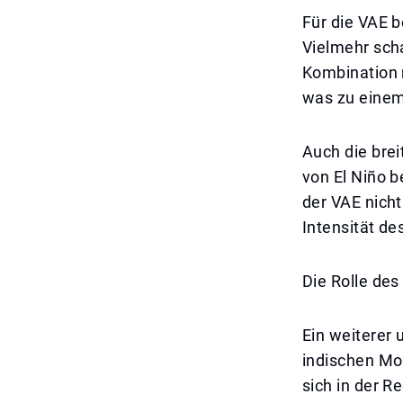
Für die VAE b
Vielmehr sch
Kombination 
was zu einem
Auch die brei
von El Niño b
der VAE nicht
Intensität de
Die Rolle de
Ein weiterer u
indischen Mo
sich in der R