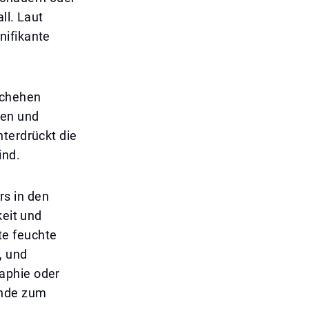
ll. Laut
nifikante
schehen
ten und
nterdrückt die
ind.
s in den
keit und
e feuchte
, und
aphie oder
ände zum