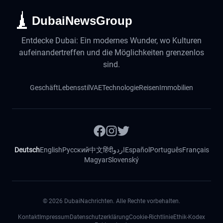
DubaiNewsGroup
Entdecke Dubai: Ein modernes Wunder, wo Kulturen
aufeinandertreffen und die Möglichkeiten grenzenlos
sind.
Geschäft
Lebensstil
VAE
Technologie
Reisen
Immobilien
Deutsch
English
Русский
中文
हिंदी
اردو
Español
Português
Français
Magyar
Slovenský
©
2026
DubaiNachrichten. Alle Rechte vorbehalten.
Kontakt
Impressum
Datenschutzerklärung
Cookie-Richtlinie
Ethik-Kodex