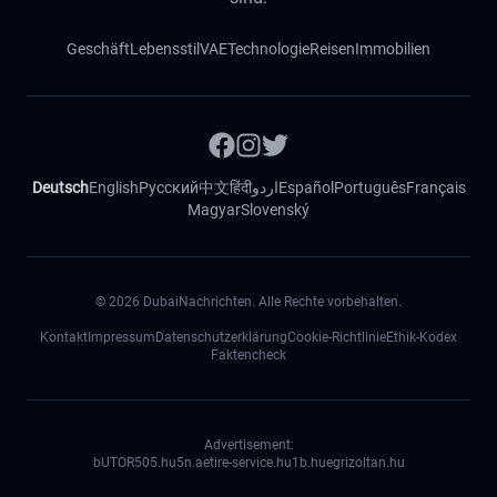
Geschäft
Lebensstil
VAE
Technologie
Reisen
Immobilien
Deutsch
English
Русский
中文
हिंदी
اردو
Español
Português
Français
Magyar
Slovenský
©
2026
DubaiNachrichten. Alle Rechte vorbehalten.
Kontakt
Impressum
Datenschutzerklärung
Cookie-Richtlinie
Ethik-Kodex
Faktencheck
Advertisement:
bUTOR5
05.hu
5n.ae
tire-service.hu
1b.hu
egrizoltan.hu