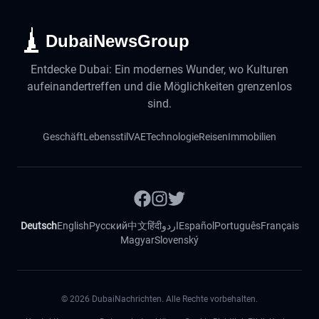
DubaiNewsGroup
Entdecke Dubai: Ein modernes Wunder, wo Kulturen
aufeinandertreffen und die Möglichkeiten grenzenlos
sind.
Geschäft
Lebensstil
VAE
Technologie
Reisen
Immobilien
Deutsch
English
Русский
中文
हिंदी
اردو
Español
Português
Français
Magyar
Slovenský
©
2026
DubaiNachrichten. Alle Rechte vorbehalten.