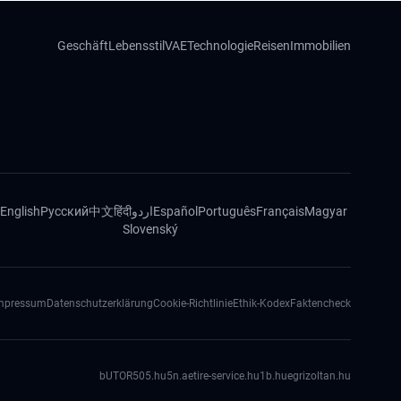
Geschäft
Lebensstil
VAE
Technologie
Reisen
Immobilien
English
Русский
中文
हिंदी
اردو
Español
Português
Français
Magyar
Slovenský
mpressum
Datenschutzerklärung
Cookie-Richtlinie
Ethik-Kodex
Faktencheck
bUTOR5
05.hu
5n.ae
tire-service.hu
1b.hu
egrizoltan.hu