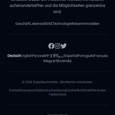
aufeinandertreffen und die Möglichkeiten grenzenlos
sind.
Geschäft
Lebensstil
VAE
Technologie
Reisen
Immobilien
Deutsch
English
Русский
中文
हिंदी
اردو
Español
Português
Français
Magyar
Slovenský
©
2026
DubaiNachrichten. Alle Rechte vorbehalten.
Kontakt
Impressum
Datenschutzerklärung
Cookie-Richtlinie
Ethik-Kodex
Faktencheck