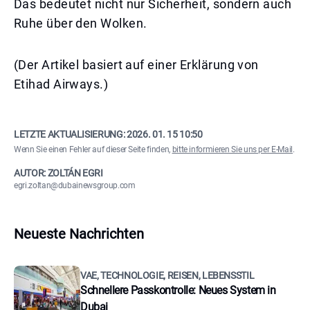
Das bedeutet nicht nur Sicherheit, sondern auch
Ruhe über den Wolken.
(Der Artikel basiert auf einer Erklärung von
Etihad Airways.)
LETZTE AKTUALISIERUNG:
2026. 01. 15 10:50
Wenn Sie einen Fehler auf dieser Seite finden,
bitte informieren Sie uns per E-Mail
.
AUTOR: ZOLTÁN EGRI
egri.zoltan@dubainewsgroup.com
Neueste Nachrichten
VAE, TECHNOLOGIE, REISEN, LEBENSSTIL
Schnellere Passkontrolle: Neues System in
Dubai