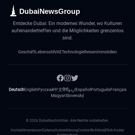
DubaiNewsGroup
Entdecke Dubai: Ein modernes Wunder, wo Kulturen
aufeinandertreffen und die Möglichkeiten grenzenlos
sind.
Geschäft
Lebensstil
VAE
Technologie
Reisen
Immobilien
Deutsch
English
Русский
中文
हिंदी
اردو
Español
Português
Français
Magyar
Slovenský
©
2026
DubaiNachrichten. Alle Rechte vorbehalten.
Kontakt
Impressum
Datenschutzerklärung
Cookie-Richtlinie
Ethik-Kodex