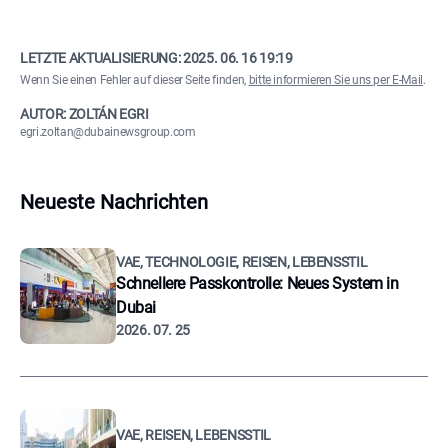
LETZTE AKTUALISIERUNG:
2025. 06. 16 19:19
Wenn Sie einen Fehler auf dieser Seite finden,
bitte informieren Sie uns per E-Mail
.
AUTOR: ZOLTÁN EGRI
egri.zoltan@dubainewsgroup.com
Neueste Nachrichten
VAE, TECHNOLOGIE, REISEN, LEBENSSTIL
Schnellere Passkontrolle: Neues System in
Dubai
2026. 07. 25
VAE, REISEN, LEBENSSTIL