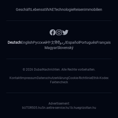
Geschäft
Lebensstil
VAE
Technologie
Reisen
Immobilien
Deutsch
English
Русский
中文
हिंदी
اردو
Español
Português
Français
Magyar
Slovenský
©
2026
DubaiNachrichten. Alle Rechte vorbehalten.
Kontakt
Impressum
Datenschutzerklärung
Cookie-Richtlinie
Ethik-Kodex
Faktencheck
Advertisement:
bUTOR5
05.hu
5n.ae
tire-service.hu
1b.hu
egrizoltan.hu