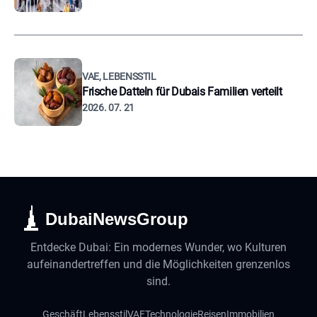
VAE, LEBENSSTIL
Frische Datteln für Dubais Familien verteilt
2026. 07. 21
DubaiNewsGroup
Entdecke Dubai: Ein modernes Wunder, wo Kulturen
aufeinandertreffen und die Möglichkeiten grenzenlos
sind.
Geschäft
Lebensstil
VAE
Technologie
Reisen
Immobilien