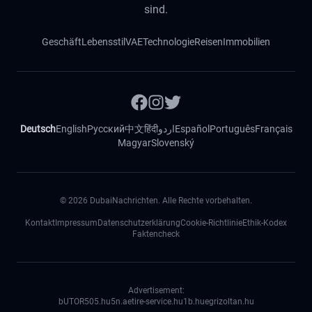
sind.
Geschäft
Lebensstil
VAE
Technologie
Reisen
Immobilien
Deutsch
English
Русский
中文
हिंदी
اردو
Español
Português
Français
Magyar
Slovenský
©
2026
DubaiNachrichten. Alle Rechte vorbehalten.
Kontakt
Impressum
Datenschutzerklärung
Cookie-Richtlinie
Ethik-Kodex
Faktencheck
Advertisement:
bUTOR5
05.hu
5n.ae
tire-service.hu
1b.hu
egrizoltan.hu