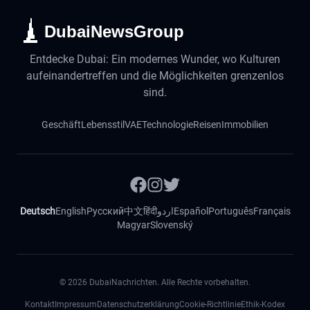
DubaiNewsGroup
Entdecke Dubai: Ein modernes Wunder, wo Kulturen
aufeinandertreffen und die Möglichkeiten grenzenlos
sind.
Geschäft
Lebensstil
VAE
Technologie
Reisen
Immobilien
Deutsch
English
Русский
中文
हिंदी
اردو
Español
Português
Français
Magyar
Slovenský
©
2026
DubaiNachrichten. Alle Rechte vorbehalten.
Kontakt
Impressum
Datenschutzerklärung
Cookie-Richtlinie
Ethik-Kodex