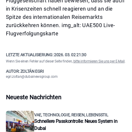
Fluggesellschaft haben bewiesen, dass sie auch
in Krisenzeiten schnell reagieren und an die
Spitze des internationalen Reisemarkts
zurückkehren können. img_alt: UAE500 Live-
Flugverfolgungskarte
LETZTE AKTUALISIERUNG:
2026. 03. 02 21:30
Wenn Sie einen Fehler auf dieser Seite finden,
bitte informieren Sie uns per E-Mail
.
AUTOR: ZOLTÁN EGRI
egri.zoltan@dubainewsgroup.com
Neueste Nachrichten
VAE, TECHNOLOGIE, REISEN, LEBENSSTIL
Schnellere Passkontrolle: Neues System in
Dubai