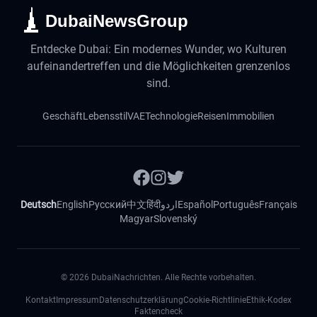
DubaiNewsGroup
Entdecke Dubai: Ein modernes Wunder, wo Kulturen
aufeinandertreffen und die Möglichkeiten grenzenlos
sind.
Geschäft
Lebensstil
VAE
Technologie
Reisen
Immobilien
Deutsch
English
Русский
中文
हिंदी
اردو
Español
Português
Français
Magyar
Slovenský
©
2026
DubaiNachrichten. Alle Rechte vorbehalten.
Kontakt
Impressum
Datenschutzerklärung
Cookie-Richtlinie
Ethik-Kodex
Faktencheck