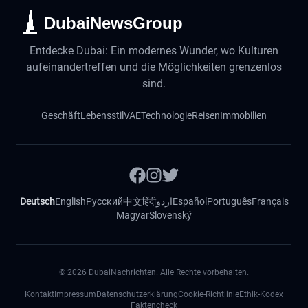
DubaiNewsGroup
Entdecke Dubai: Ein modernes Wunder, wo Kulturen
aufeinandertreffen und die Möglichkeiten grenzenlos
sind.
Geschäft
Lebensstil
VAE
Technologie
Reisen
Immobilien
Deutsch
English
Русский
中文
हिंदी
اردو
Español
Português
Français
Magyar
Slovenský
©
2026
DubaiNachrichten. Alle Rechte vorbehalten.
Kontakt
Impressum
Datenschutzerklärung
Cookie-Richtlinie
Ethik-Kodex
Faktencheck