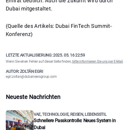
Emirat deutlich: Auch die Zukunft wird durch
Dubai mitgestaltet.
(Quelle des Artikels: Dubai FinTech Summit-
Konferenz)
LETZTE AKTUALISIERUNG:
2025. 05. 16 22:59
Wenn Sie einen Fehler auf dieser Seite finden,
bitte informieren Sie uns per E-Mail
.
AUTOR: ZOLTÁN EGRI
egri.zoltan@dubainewsgroup.com
Neueste Nachrichten
VAE, TECHNOLOGIE, REISEN, LEBENSSTIL
Schnellere Passkontrolle: Neues System in
Dubai