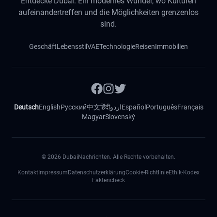
Entdecke Dubai: Ein modernes Wunder, wo Kulturen
aufeinandertreffen und die Möglichkeiten grenzenlos
sind.
Geschäft
Lebensstil
VAE
Technologie
Reisen
Immobilien
Deutsch
English
Русский
中文
हिंदी
اردو
Español
Português
Français
Magyar
Slovenský
©
2026
DubaiNachrichten. Alle Rechte vorbehalten.
Kontakt
Impressum
Datenschutzerklärung
Cookie-Richtlinie
Ethik-Kodex
Faktencheck