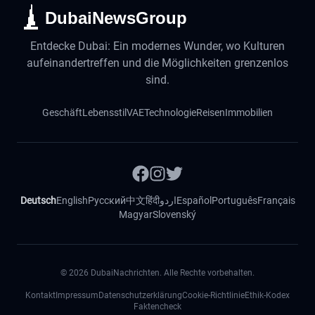
DubaiNewsGroup
Entdecke Dubai: Ein modernes Wunder, wo Kulturen
aufeinandertreffen und die Möglichkeiten grenzenlos
sind.
Geschäft
Lebensstil
VAE
Technologie
Reisen
Immobilien
Deutsch
English
Русский
中文
हिंदी
اردو
Español
Português
Français
Magyar
Slovenský
©
2026
DubaiNachrichten. Alle Rechte vorbehalten.
Kontakt
Impressum
Datenschutzerklärung
Cookie-Richtlinie
Ethik-Kodex
Faktencheck