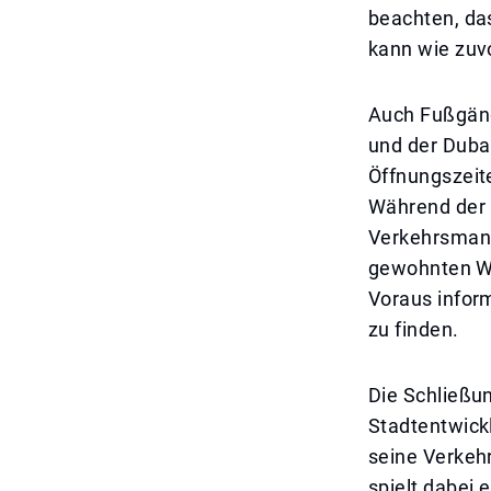
beachten, da
kann wie zuv
Auch Fußgäng
und der Dubai
Öffnungszeit
Während der 
Verkehrsmana
gewohnten Weg
Voraus inform
zu finden.
Die Schließun
Stadtentwick
seine Verkeh
spielt dabei 