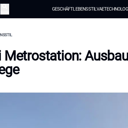
GESCHÄFT
LEBENSSTIL
VAE
TECHNOLOG
Suche
ENSSTIL
 Metrostation: Ausba
ege