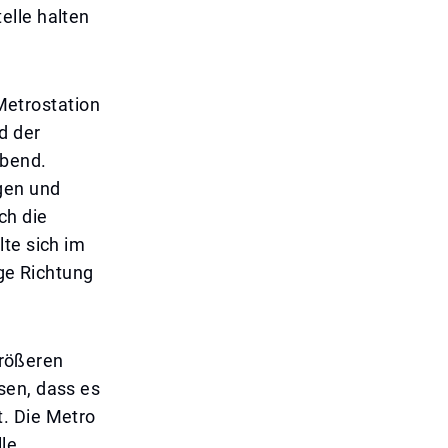
elle halten
etrostation
d der
Abend.
gen und
ch die
lte sich im
ige Richtung
größeren
sen, dass es
. Die Metro
le,