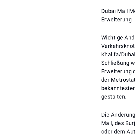
Dubai Mall M
Erweiterung
Wichtige Änd
Verkehrsknot
Khalifa/Duba
Schließung w
Erweiterung d
der Metrostat
bekanntesten 
gestalten.
Die Änderung 
Mall, des Bu
oder dem Auto