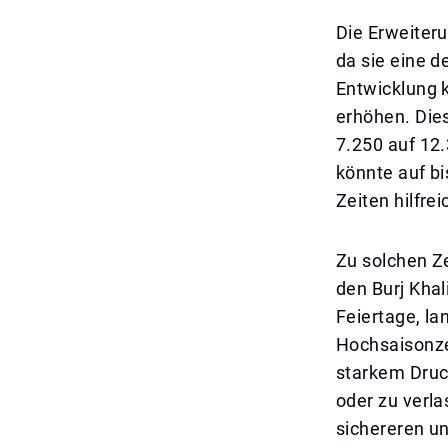
Die Erweiter
da sie eine d
Entwicklung k
erhöhen. Dies
7.250 auf 12
könnte auf b
Zeiten hilfrei
Zu solchen Z
den Burj Kha
Feiertage, l
Hochsaisonzei
starkem Druck
oder zu verla
sichereren un