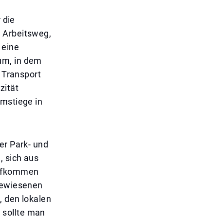
 die
n Arbeitsweg,
 eine
um, in dem
r Transport
zität
Umstiege in
er Park- und
, sich aus
aufkommen
sgewiesenen
, den lokalen
 sollte man