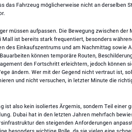
ss das Fahrzeug möglicherweise nicht an derselben St
or.
er müssen aufpassen. Die Bewegung zwischen der M
 Mall ist bereits stark frequentiert, besonders währen
en des Einkaufszentrums und am Nachmittag sowie 
Bauarbeiten können temporäre Routen, Beschilderun
gement den Fortschritt erleichtern, jedoch können si
e ändern. Wer mit der Gegend nicht vertraut ist, sol
ieren und nicht versuchen, in letzter Minute die richt
g ist also kein isoliertes Ärgernis, sondern Teil einer 
lung. Dubai hat in den letzten Jahren mehrfach bewie
rsinfrastruktur den steigenden Anforderungen anpasst
eine besonders wichtige Rolle, da sie vielen eine schnel