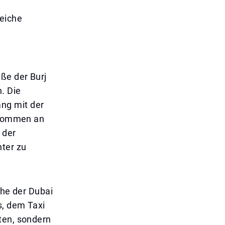
eiche
ße der Burj
. Die
ng mit der
ufkommen an
 der
nter zu
ähe der Dubai
s, dem Taxi
ten, sondern