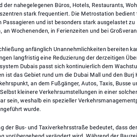
d der nahegelegenen Büros, Hotels, Restaurants, W
zentren stark frequentiert. Die Metrostation bedient 
 Passagieren und ist besonders stark ausgelastet zu
n, an Wochenenden, in Ferienzeiten und bei Großveran
chließung anfänglich Unannehmlichkeiten bereiten ka
ngen langfristig eine Reduzierung der derzeitigen Übe
system Dubais passt sich kontinuierlich dem Wachst
en ist das Gebiet rund um die Dubai Mall und den Burj 
rkehrspunkt, an dem Fußgänger, Autos, Taxis, Busse 
 Selbst kleinere Verkehrsumstellungen in einer solch
ar sein, weshalb ein spezieller Verkehrsmanagementp
ingeführt wurde.
g der Bus- und Taxiverkehrsstraße bedeutet, dass der
ng vorübergehend verändert wird. Während der Bauzei