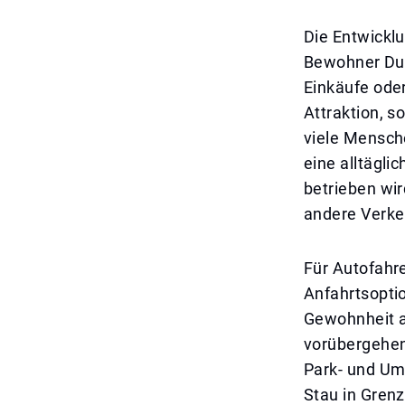
Die Entwicklu
Bewohner Dub
Einkäufe oder
Attraktion, 
viele Mensche
eine alltägli
betrieben wir
andere Verke
Für Autofahre
Anfahrtsoptio
Gewohnheit a
vorübergehen
Park- und Uml
Stau in Gren