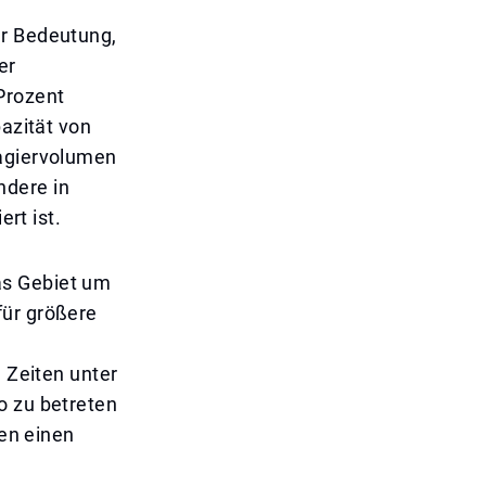
er Bedeutung,
er
Prozent
pazität von
sagiervolumen
ndere in
ert ist.
as Gebiet um
für größere
n Zeiten unter
o zu betreten
ten einen