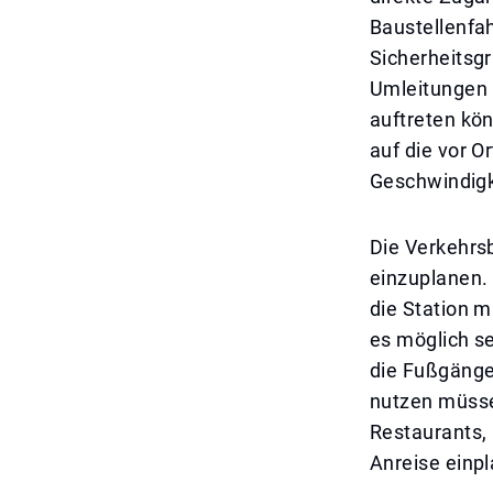
Baustellenfa
Sicherheitsg
Umleitungen 
auftreten kö
auf die vor 
Geschwindigk
Die Verkehrsb
einzuplanen. 
die Station 
es möglich s
die Fußgänge
nutzen müssen
Restaurants, 
Anreise einp