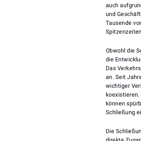
auch aufgrun
und Geschäfts
Tausende von
Spitzenzeite
Obwohl die S
die Entwicklu
Das Verkehrs
an. Seit Jahr
wichtiger Ve
koexistieren.
können spürb
Schließung e
Die Schließun
direkte Zuga