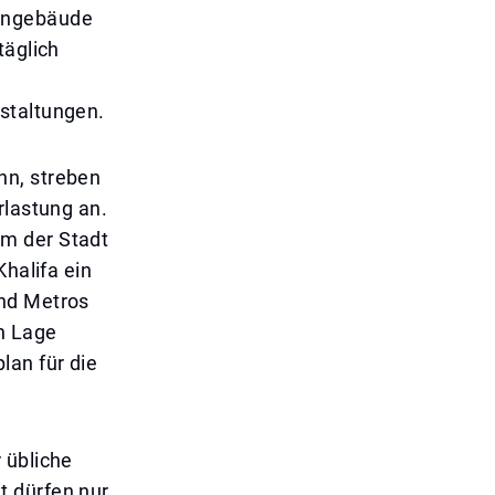
ohngebäude
täglich
staltungen.
nn, streben
rlastung an.
um der Stadt
Khalifa ein
und Metros
en Lage
lan für die
 übliche
t dürfen nur