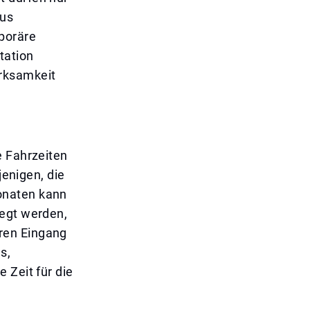
aus
mporäre
tation
erksamkeit
e Fahrzeiten
jenigen, die
onaten kann
legt werden,
ren Eingang
s,
 Zeit für die