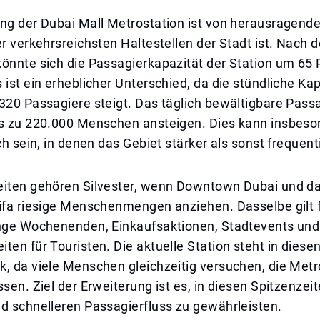
ung der Dubai Mall Metrostation ist von herausragend
er verkehrsreichsten Haltestellen der Stadt ist. Nach d
önnte sich die Passagierkapazität der Station um 65 
 ist ein erheblicher Unterschied, da die stündliche Ka
.320 Passagiere steigt. Das täglich bewältigbare Pas
is zu 220.000 Menschen ansteigen. Dies kann insbeso
ch sein, in denen das Gebiet stärker als sonst frequenti
eiten gehören Silvester, wenn Downtown Dubai und d
lifa riesige Menschenmengen anziehen. Dasselbe gilt 
ange Wochenenden, Einkaufsaktionen, Stadtevents und
ten für Touristen. Die aktuelle Station steht in diese
, da viele Menschen gleichzeitig versuchen, die Metr
ssen. Ziel der Erweiterung ist es, in diesen Spitzenzei
d schnelleren Passagierfluss zu gewährleisten.