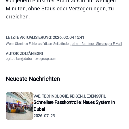
von jedem Punkt der Stadt aus in nur wenigen
Minuten, ohne Staus oder Verzögerungen, zu
erreichen.
LETZTE AKTUALISIERUNG:
2026. 02. 04 15:41
Wenn Sie einen Fehler auf dieser Seite finden,
bitte informieren Sie uns per E-Mail
.
AUTOR: ZOLTÁN EGRI
egri.zoltan@dubainewsgroup.com
Neueste Nachrichten
VAE, TECHNOLOGIE, REISEN, LEBENSSTIL
Schnellere Passkontrolle: Neues System in
Dubai
2026. 07. 25