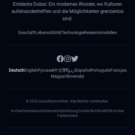
Entdecke Dubai: Ein modernes Wunder, wo Kulturen
aufeinandertreffen und die Möglichkeiten grenzenlos
sind.
Geschäft
Lebensstil
VAE
Technologie
Reisen
Immobilien
Deutsch
English
Русский
中文
हिंदी
اردو
Español
Português
Français
Magyar
Slovenský
©
2026
DubaiNachrichten. Alle Rechte vorbehalten.
Kontakt
Impressum
Datenschutzerklärung
Cookie-Richtlinie
Ethik-Kodex
Faktencheck