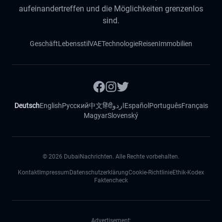
aufeinandertreffen und die Möglichkeiten grenzenlos
sind.
Geschäft
Lebensstil
VAE
Technologie
Reisen
Immobilien
Deutsch
English
Русский
中文
हिंदी
اردو
Español
Português
Français
Magyar
Slovenský
©
2026
DubaiNachrichten. Alle Rechte vorbehalten.
Kontakt
Impressum
Datenschutzerklärung
Cookie-Richtlinie
Ethik-Kodex
Faktencheck
Advertisement: