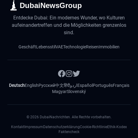
DubaiNewsGroup
Entdecke Dubai: Ein modernes Wunder, wo Kulturen
aufeinandertreffen und die Möglichkeiten grenzenlos
sind.
Geschäft
Lebensstil
VAE
Technologie
Reisen
Immobilien
Deutsch
English
Русский
中文
हिंदी
اردو
Español
Português
Français
Magyar
Slovenský
©
2026
DubaiNachrichten. Alle Rechte vorbehalten.
Kontakt
Impressum
Datenschutzerklärung
Cookie-Richtlinie
Ethik-Kodex
Faktencheck