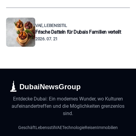
VAE, LEBENSSTIL
Frische Datteln für Dubais Familien verteilt
2026. 07. 21
DubaiNewsGroup
Entdecke Dubai: Ein modernes Wunder, wo Kulturen
aufeinandertreffen und die Möglichkeiten grenzenlos
sind.
Geschäft
Lebensstil
VAE
Technologie
Reisen
Immobilien