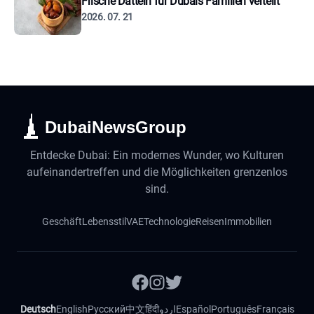
Frische Datteln für Dubais Familien verteilt
2026. 07. 21
DubaiNewsGroup
Entdecke Dubai: Ein modernes Wunder, wo Kulturen
aufeinandertreffen und die Möglichkeiten grenzenlos
sind.
Geschäft
Lebensstil
VAE
Technologie
Reisen
Immobilien
Deutsch
English
Русский
中文
हिंदी
اردو
Español
Português
Français