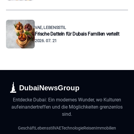
VAE, LEBENSSTIL
Frische Datteln für Dubais Familien verteilt
2026. 07. 21
DubaiNewsGroup
Entdecke Dubai: Ein modernes Wunder, wo Kulturen
aufeinandertreffen und die Möglichkeiten grenzenlos
sind.
Geschäft
Lebensstil
VAE
Technologie
Reisen
Immobilien