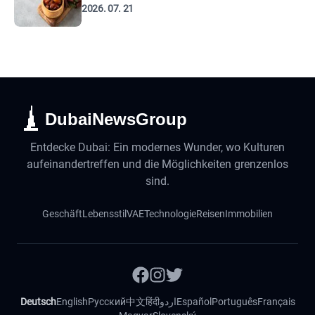
2026. 07. 21
DubaiNewsGroup
Entdecke Dubai: Ein modernes Wunder, wo Kulturen
aufeinandertreffen und die Möglichkeiten grenzenlos
sind.
Geschäft
Lebensstil
VAE
Technologie
Reisen
Immobilien
Deutsch
English
Русский
中文
हिंदी
اردو
Español
Português
Français