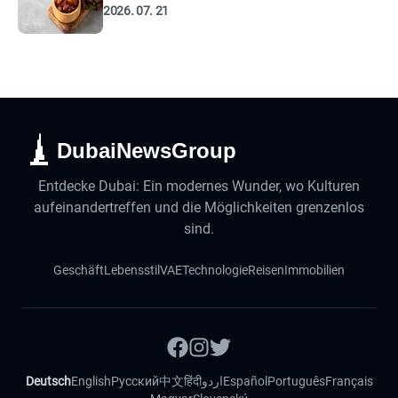
2026. 07. 21
DubaiNewsGroup
Entdecke Dubai: Ein modernes Wunder, wo Kulturen
aufeinandertreffen und die Möglichkeiten grenzenlos
sind.
Geschäft
Lebensstil
VAE
Technologie
Reisen
Immobilien
Deutsch
English
Русский
中文
हिंदी
اردو
Español
Português
Français